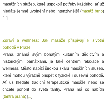
masážních služeb, které uspokojí potřeby každého, ať už
hledáte jemné uvolnění nebo intenzivnější (
masáž brno
)
[
...
]
Zdraví a wellness: Jak masáže přispívají k životní
pohodě v Praze
Praha, známá svým bohatým kulturním dědictvím a
historickými památkami, je také centrem relaxace a
wellness. Město nabízí širokou škálu masážních služeb,
které mohou výrazně přispět k fyzické i duševní pohodě.
Ať už hledáte tradiční terapeutické masáže nebo se
chcete ponořit do světa tantry, Praha má co nabídn
(
tantra praha
) [
...
]