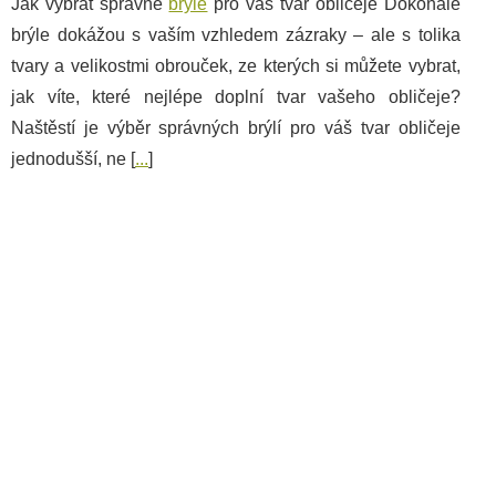
Jak vybrat správné
brýle
pro váš tvar obličeje Dokonalé
brýle dokážou s vaším vzhledem zázraky – ale s tolika
tvary a velikostmi obrouček, ze kterých si můžete vybrat,
jak víte, které nejlépe doplní tvar vašeho obličeje?
Naštěstí je výběr správných brýlí pro váš tvar obličeje
jednodušší, ne [
...
]