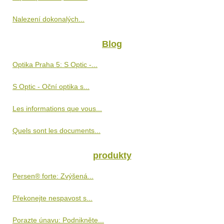
Nalezení dokonalých...
Blog
Optika Praha 5: S Optic -...
S Optic - Oční optika s...
Les informations que vous...
Quels sont les documents...
produkty
Persen® forte: Zvýšená...
Překonejte nespavost s...
Porazte únavu: Podnikněte...