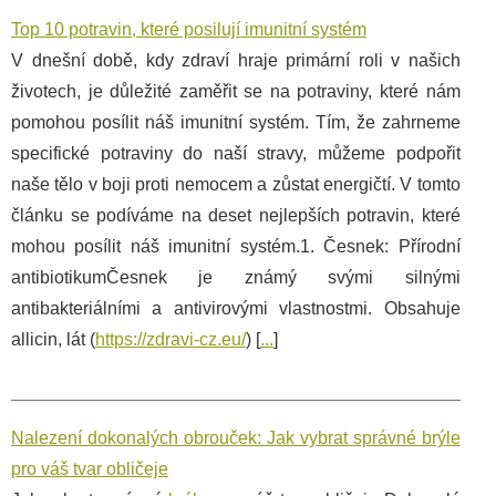
Top 10 potravin, které posilují imunitní systém
V dnešní době, kdy zdraví hraje primární roli v našich
životech, je důležité zaměřit se na potraviny, které nám
pomohou posílit náš imunitní systém. Tím, že zahrneme
specifické potraviny do naší stravy, můžeme podpořit
naše tělo v boji proti nemocem a zůstat energičtí. V tomto
článku se podíváme na deset nejlepších potravin, které
mohou posílit náš imunitní systém.1. Česnek: Přírodní
antibiotikumČesnek je známý svými silnými
antibakteriálními a antivirovými vlastnostmi. Obsahuje
allicin, lát (
https://zdravi-cz.eu/
) [
...
]
Nalezení dokonalých obrouček: Jak vybrat správné brýle
pro váš tvar obličeje